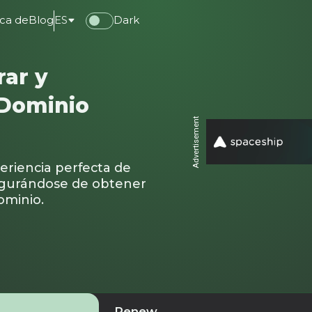
ca de
Blog
ES
Dark
ar y
Dominio
Advertisement
eriencia perfecta de
egurándose de obtener
ominio.
Renew