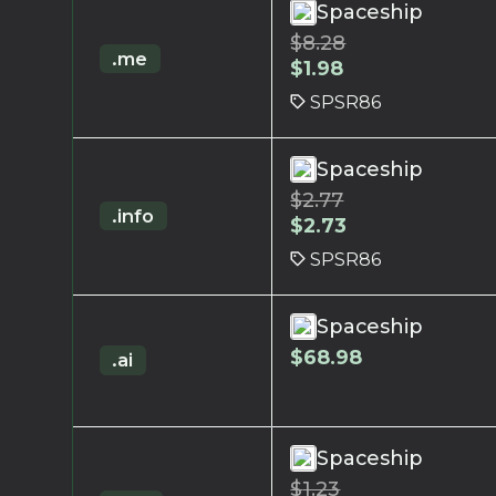
Spaceship
$
8.28
.me
$
1.98
SPSR86
Spaceship
$
2.77
.info
$
2.73
SPSR86
Spaceship
$
68.98
.ai
Spaceship
$
1.23