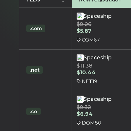
Spaceship
$
9.06
.com
$
5.87
COM67
Spaceship
$
11.38
.net
$
10.44
NET19
Spaceship
$
9.32
.co
$
6.94
DOM80