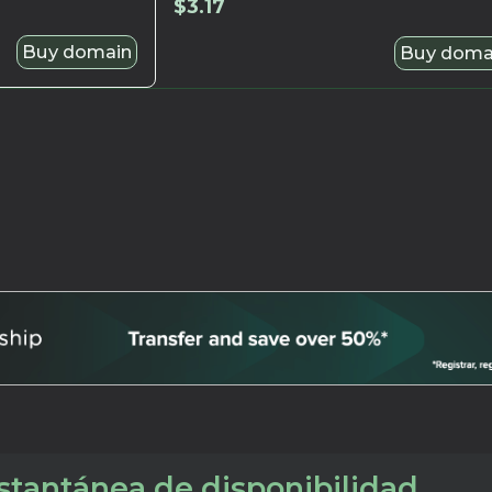
$
3.17
Buy domain
Buy doma
tantánea de disponibilidad