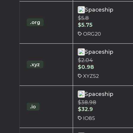
Spaceship
$
5.8
.org
$
5.75
ORG20
Spaceship
$
2.04
.xyz
$
0.98
XYZ52
Spaceship
$
38.98
.io
$
32.9
IO85