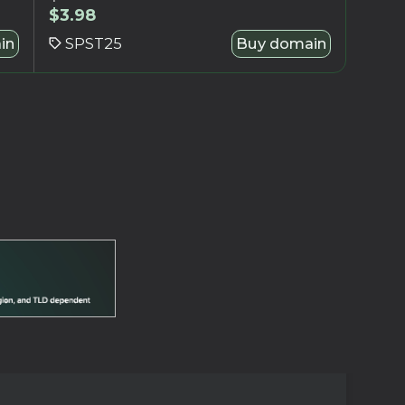
$
3.98
SPST25
Buy domain
in