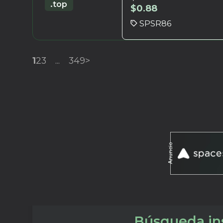
.top
$
0.88
SPSR86
1
2
3
...
349
>
Anuncio
Búsqueda ins