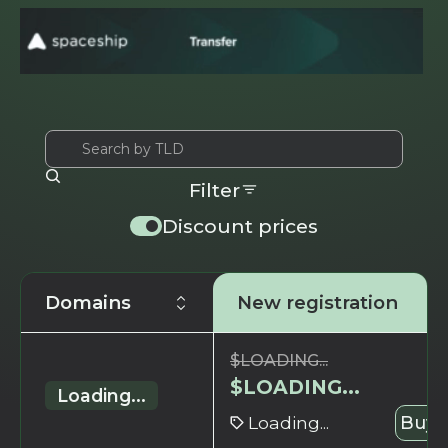
Filter
Discount prices
Domains
New registration
$
LOADING...
$
LOADING...
Loading...
Loading...
Buy 