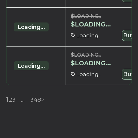
$
LOADING...
$
LOADING...
Loading...
Loading...
Buy 
$
LOADING...
$
LOADING...
Loading...
Loading...
Buy 
1
2
3
...
349
>