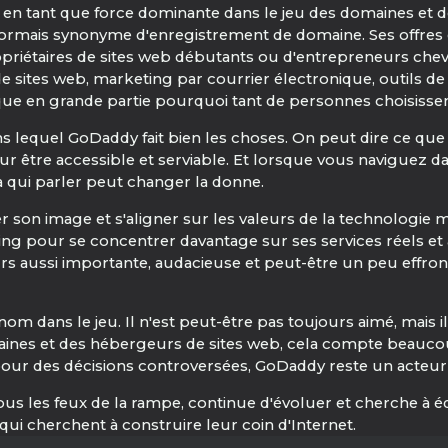
e en tant que force dominante dans le jeu des domaines et d
sormais synonyme d'enregistrement de domaine. Ses offres
ropriétaires de sites web débutants ou d'entrepreneurs che
es web, marketing par courrier électronique, outils de sécuri
ique en grande partie pourquoi tant de personnes choisiss
ans lequel GoDaddy fait bien les choses. On peut dire ce que
pour être accessible et serviable. Et lorsque vous navigue
 qui parler peut changer la donne.
 son image et s'aligner sur les valeurs de la technologie m
ing pour se concentrer davantage sur ses services réels et
rs aussi importante, audacieuse et peut-être un peu effronté
om dans le jeu. Il n'est peut-être pas toujours aimé, mais 
es et des hébergeurs de sites web, cela compte beaucoup
pour des décisions controversées, GoDaddy reste un acteur clé
ous les feux de la rampe, continue d'évoluer et cherche à 
qui cherchent à construire leur coin d'Internet.