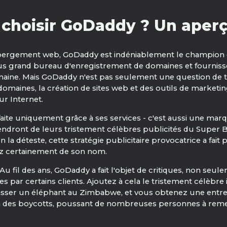
choisir GoDaddy ? Un aperç
bergement web, GoDaddy est indéniablement le champion d
 plus grand bureau d'enregistrement de domaines et fourn
ine. Mais GoDaddy n'est pas seulement une question de tai
aines, la création de sites web et des outils de marketing e
r Internet.
te uniquement grâce à ses services - c'est aussi une marqu
uviendront de leurs tristement célèbres publicités du Super
 la déteste, cette stratégie publicitaire provocatrice a fait p
ez certainement de son nom.
u fil des ans, GoDaddy a fait l'objet de critiques, non seu
 par certains clients. Ajoutez à cela le tristement célèbr
hasser un éléphant au Zimbabwe, et vous obtenez une entrepr
uit à des boycotts, poussant de nombreuses personnes à reme