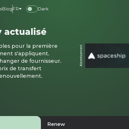
s
Blog
FR
Dark
 actualisé
ables pour la première
Advertisement
ment s'appliquent.
changer de fournisseur.
rix de transfert
renouvellement.
Renew