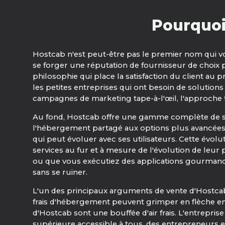
Pourquoi
Hostcab n'est peut-être pas le premier nom qui vou
se forger une réputation de fournisseur de choix 
philosophie qui place la satisfaction du client au p
les petites entreprises qui ont besoin de solutio
campagnes de marketing tape-à-l'œil, l'approche t
Au fond, Hostcab offre une gamme complète de ser
l'hébergement partagé aux options plus avancées c
qui peut évoluer avec ses utilisateurs. Cette évo
services au fur et à mesure de l'évolution de leu
ou que vous exécutiez des applications gourmandes
sans se ruiner.
L'un des principaux arguments de vente d'Hostcab
frais d'hébergement peuvent grimper en flèche en r
d'Hostcab sont une bouffée d'air frais. L'entrepris
supérieure accessible à tous, des entrepreneurs e