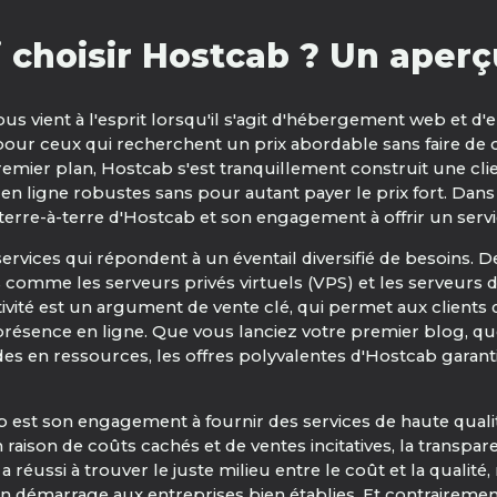
 choisir Hostcab ? Un aperçu
s vient à l'esprit lorsqu'il s'agit d'hébergement web et d'e
pour ceux qui recherchent un prix abordable sans faire de
remier plan, Hostcab s'est tranquillement construit une clien
ns en ligne robustes sans pour autant payer le prix fort. 
erre-à-terre d'Hostcab et son engagement à offrir un servi
vices qui répondent à un éventail diversifié de besoins. D
omme les serveurs privés virtuels (VPS) et les serveurs dé
lutivité est un argument de vente clé, qui permet aux cli
r présence en ligne. Que vous lanciez votre premier blog, 
 en ressources, les offres polyvalentes d'Hostcab garantiss
 est son engagement à fournir des services de haute qualit
aison de coûts cachés et de ventes incitatives, la transpar
e a réussi à trouver le juste milieu entre le coût et la qual
n démarrage aux entreprises bien établies. Et contraireme