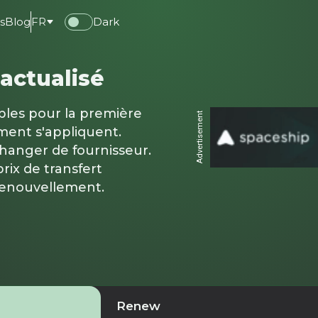
s
Blog
FR
Dark
actualisé
ables pour la première
Advertisement
ment s'appliquent.
changer de fournisseur.
rix de transfert
renouvellement.
Renew