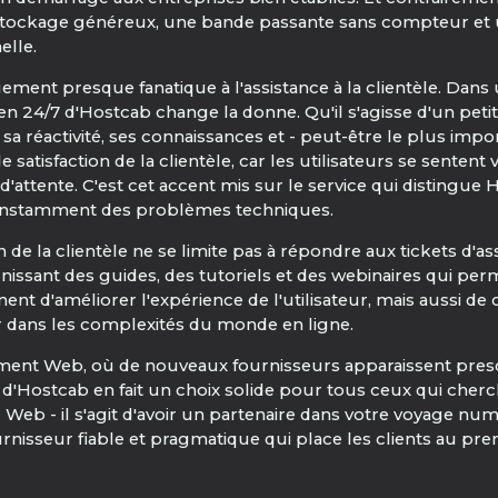
e stockage généreux, une bande passante sans compteur et un
elle.
ment presque fanatique à l'assistance à la clientèle. Dans
n 24/7 d'Hostcab change la donne. Qu'il s'agisse d'un pet
a réactivité, ses connaissances et - peut-être le plus imp
e satisfaction de la clientèle, car les utilisateurs se sente
d'attente. C'est cet accent mis sur le service qui distingue
constamment des problèmes techniques.
e la clientèle ne se limite pas à répondre aux tickets d'ass
ssant des guides, des tutoriels et des webinaires qui permet
nt d'améliorer l'expérience de l'utilisateur, mais aussi d
 dans les complexités du monde en ligne.
ement Web, où de nouveaux fournisseurs apparaissent presq
nel d'Hostcab en fait un choix solide pour tous ceux qui che
ite Web - il s'agit d'avoir un partenaire dans votre voyage
isseur fiable et pragmatique qui place les clients au pre