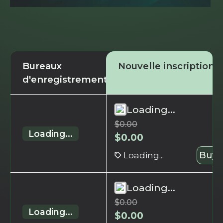
Bureaux
Nouvelle inscription
d'enregistrement
Loading...
$
0.00
Loading...
$
0.00
Loading...
Buy 
Loading...
$
0.00
Loading...
$
0.00