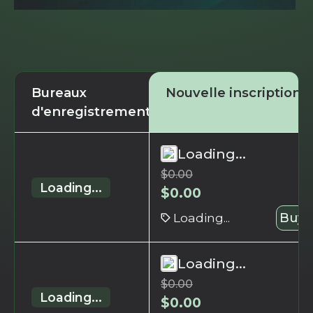
Bureaux
Nouvelle inscription
d'enregistrement
Loading...
$
0.00
Loading...
$
0.00
Loading...
Buy 
Loading...
$
0.00
Loading...
$
0.00