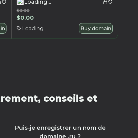
Loading...
$
0.00
$
0.00
in
Loading...
Buy domain
rement, conseils et
Puis-je enregistrer un nom de
domaine .ru ?