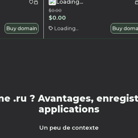
Loading...
$
0.00
$
0.00
Buy domain
Loading...
Buy doma
e .ru ? Avantages, enregist
applications
Un peu de contexte