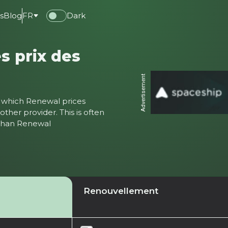
s
Blog
FR
Dark
s prix des
Advertisement
ter which Renewal prices
ther provider. This is often
 than Renewal
Renouvellement