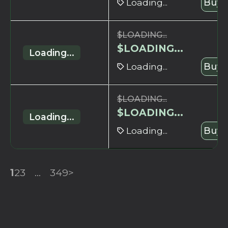
Loading...
Buy 
$
LOADING...
$
LOADING...
Loading...
Loading...
Buy 
$
LOADING...
$
LOADING...
Loading...
Loading...
Buy 
1
2
3
...
349
>