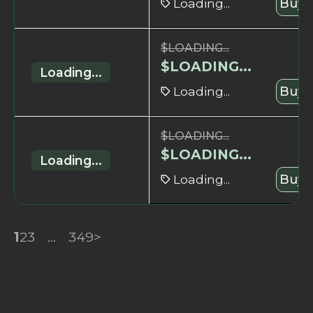
Loading...
Buy 
$
LOADING...
$
LOADING...
Loading...
Loading...
Buy 
$
LOADING...
$
LOADING...
Loading...
Loading...
Buy 
1
2
3
...
349
>