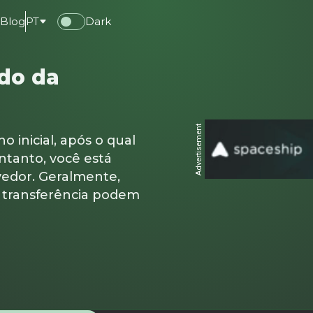
e
Blog
PT
Dark
ado da
Advertisement
o inicial, após o qual
ntanto, você está
vedor. Geralmente,
e transferência podem