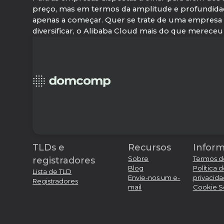
preço, mas em termos da amplitude e profundidade
apenas a começar. Quer se trate de uma empresa 
diversificar, o Alibaba Cloud mais do que mereceu o 
TLDs e
Recursos
Infor
Sobre
Termos d
registradores
Blog
Política 
Lista de TLD
Envie-nos um e-
privacid
Registradores
mail
Cookie S