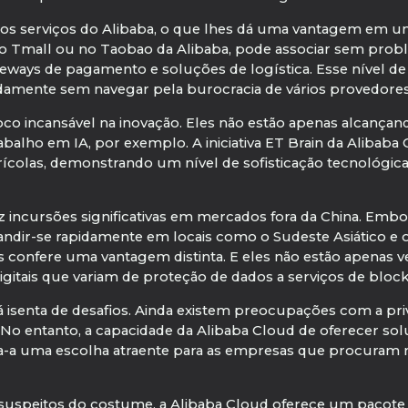
ros serviços do Alibaba, o que lhes dá uma vantagem em 
 no Tmall ou no Taobao da Alibaba, pode associar sem prob
ways de pagamento e soluções de logística. Esse nível de 
damente sem navegar pela burocracia de vários provedores
oco incansável na inovação. Eles não estão apenas alcançand
alho em IA, por exemplo. A iniciativa ET Brain da Alibaba Clo
ícolas, demonstrando um nível de sofisticação tecnológic
 incursões significativas em mercados fora da China. Embo
andir-se rapidamente em locais como o Sudeste Asiático e o
lhes confere uma vantagem distinta. E eles não estão apena
tais que variam de proteção de dados a serviços de block
á isenta de desafios. Ainda existem preocupações com a pr
 No entanto, a capacidade da Alibaba Cloud de oferecer so
rna-a uma escolha atraente para as empresas que procuram
 suspeitos do costume, a Alibaba Cloud oferece um pacote