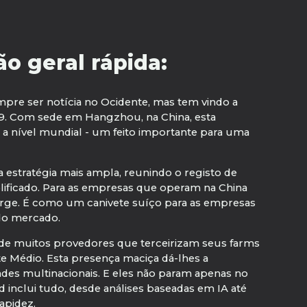
o geral rápida:
pre ser notícia no Ocidente, mas tem vindo a
09. Com sede em Hangzhou, na China, esta
 a nível mundial - um feito importante para uma
estratégia mais ampla, reunindo o registo de
ificado. Para as empresas que operam na China
urge. É como um canivete suíço para as empresas
do mercado.
o de muitos provedores que terceirizam seus farms
te Médio. Esta presença maciça dá-lhes a
es multinacionais. E eles não param apenas no
nclui tudo, desde análises baseadas em IA até
apidez.