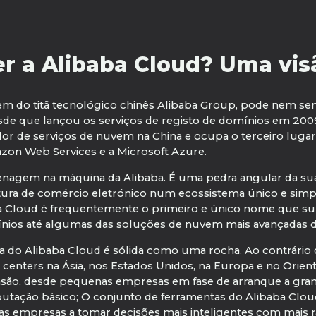
r a Alibaba Cloud? Uma visã
 do titã tecnológico chinês Alibaba Group, pode nem sem
esde que lançou os serviços de registo de domínios em 20
r de serviços de nuvem na China e ocupa o terceiro lugar
n Web Services e a Microsoft Azure.
nagem na máquina da Alibaba. É uma pedra angular da sua 
ura de comércio eletrónico num ecossistema único e simpl
ba Cloud é frequentemente o primeiro e único nome que s
mínios até algumas das soluções de nuvem mais avançadas 
ura do Alibaba Cloud é sólida como uma rocha. Ao contrári
a centers na Ásia, nos Estados Unidos, na Europa e no Orien
são, desde pequenas empresas em fase de arranque a grand
ão básico; O conjunto de ferramentas do Alibaba Cloud i
 empresas a tomar decisões mais inteligentes com mais r