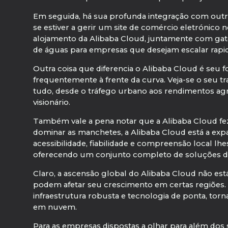
Em seguida, há sua profunda integração com out
se estiver a gerir um site de comércio eletrónico
alojamento da Alibaba Cloud, juntamente com gate
de águas para empresas que desejam escalar rapi
Outra coisa que diferencia o Alibaba Cloud é seu f
frequentemente à frente da curva. Veja-se o seu trab
tudo, desde o tráfego urbano aos rendimentos agr
visionário.
Também vale a pena notar que a Alibaba Cloud fez
dominar as manchetes, a Alibaba Cloud está a exp
acessibilidade, fiabilidade e compreensão local 
oferecendo um conjunto completo de soluções digi
Claro, a ascensão global do Alibaba Cloud não est
podem afetar seu crescimento em certas regiões.
infraestrutura robusta e tecnologia de ponta, to
em nuvem.
Para as empresas dispostas a olhar para além dos