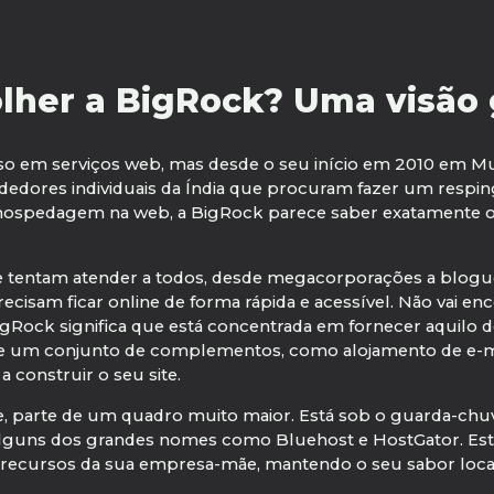
lher a BigRock? Uma visão g
toso em serviços web, mas desde o seu início em 2010 em 
dores individuais da Índia que procuram fazer um resping
e hospedagem na web, a BigRock parece saber exatamente o
e tentam atender a todos, desde megacorporações a blogu
cisam ficar online de forma rápida e acessível. Não vai e
gRock significa que está concentrada em fornecer aquilo de
 e um conjunto de complementos, como alojamento de e-mail
 construir o seu site.
dade, parte de um quadro muito maior. Está sob o guarda-ch
uns dos grandes nomes como Bluehost e HostGator. Est
os recursos da sua empresa-mãe, mantendo o seu sabor loca