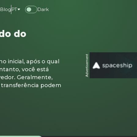
e
Blog
PT
Dark
ado do
Advertisement
o inicial, após o qual
ntanto, você está
vedor. Geralmente,
e transferência podem