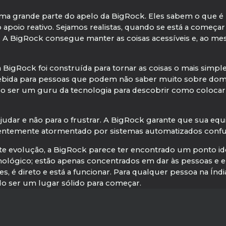
 uma grande parte do apelo da BigRock. Eles sabem o que é
 apoio reativo. Sejamos realistas, quando se está a começar
A BigRock consegue manter as coisas acessíveis e, ao 
 BigRock foi construída para tornar as coisas o mais simple
ncebida para pessoas que podem não saber muito sobre do
iso ser um guru da tecnologia para descobrir como colocar 
udar e não para o frustrar. A BigRock garante que sua equip
uentemente atormentado por sistemas automatizados confu
e evolução, a BigRock parece ter encontrado um ponto id
ecnológico; estão apenas concentrados em dar às pessoas 
les, é direto e está a funcionar. Para qualquer pessoa na 
do ser um lugar sólido para começar.