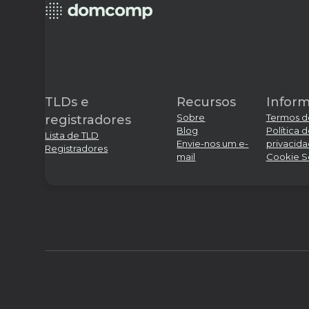
TLDs e
Recursos
Infor
Sobre
Termos d
registradores
Blog
Política 
Lista de TLD
Envie-nos um e-
privacid
Registradores
mail
Cookie S