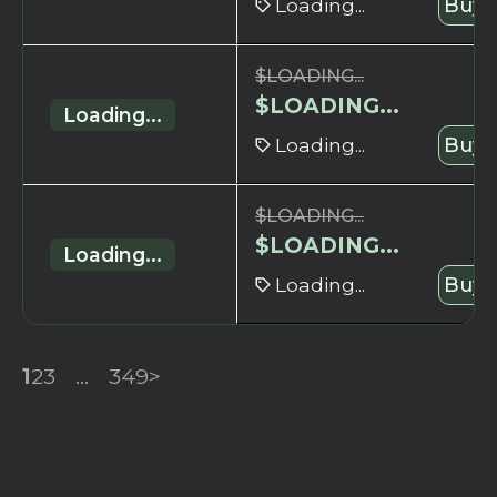
Loading...
Buy 
$
LOADING...
$
LOADING...
Loading...
Loading...
Buy 
$
LOADING...
$
LOADING...
Loading...
Loading...
Buy 
1
2
3
...
349
>