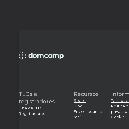
TLDs e
Recursos
Infor
Sobre
Termos d
registradores
Blog
Política 
Lista de TLD
Envie-nos um e-
privacid
Registradores
mail
Cookie S