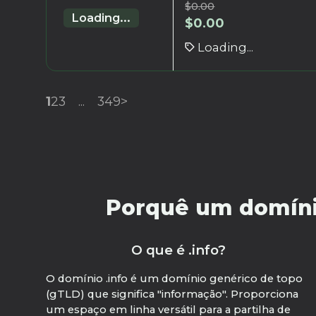
$
0.00
Loading...
$
0.00
Loading...
1
2
3
...
349
>
Porquê um domínio 
O que é .info?
O domínio .info é um domínio genérico de topo
(gTLD) que significa "informação". Proporciona
um espaço em linha versátil para a partilha de