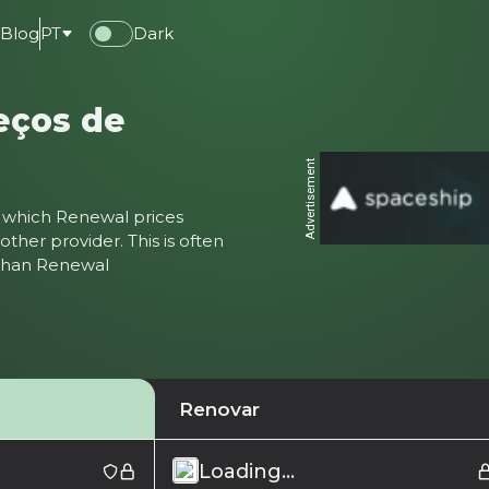
e
Blog
PT
Dark
eços de
Advertisement
ter which Renewal prices
ther provider. This is often
 than Renewal
Renovar
Loading...