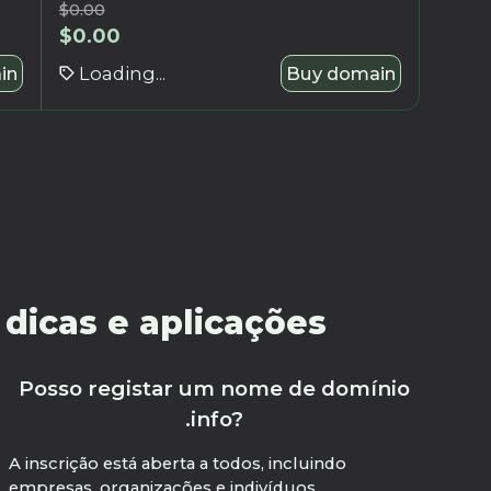
$
0.00
$
0.00
in
Loading...
Buy domain
 dicas e aplicações
Posso registar um nome de domínio
.info?
A inscrição está aberta a todos, incluindo
empresas, organizações e indivíduos.