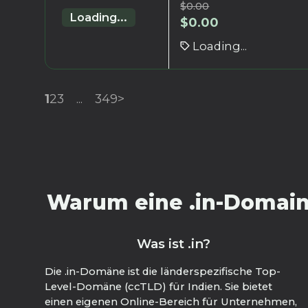
$
0.00
Loading...
$
0.00
Loading...
1
2
3
...
349
>
Warum eine .in-Domain
Was ist .in?
Die .in-Domäne ist die länderspezifische Top-
Level-Domäne (ccTLD) für Indien. Sie bietet
einen eigenen Online-Bereich für Unternehmen,