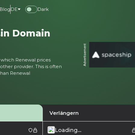
Blog
DE
Dark
.in Domain
Advertisement
ter which Renewal prices
ther provider. This is often
 than Renewal
Verlängern
Loading...