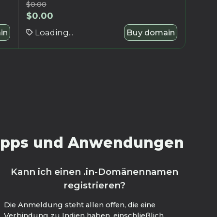
$
0.00
$
0.00
in
Loading...
Buy domain
 Tipps und Anwendungen
Kann ich einen .in-Domänennamen
registrieren?
Die Anmeldung steht allen offen, die eine
Verbindung zu Indien haben, einschließlich