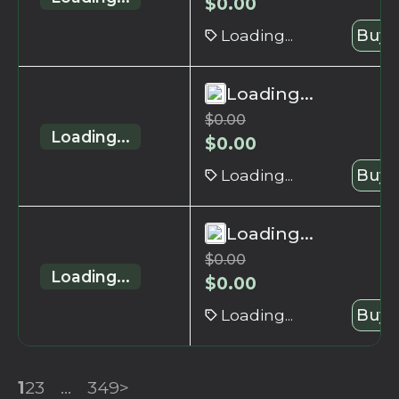
$
0.00
Loading...
Buy 
Loading...
$
0.00
Loading...
$
0.00
Loading...
Buy 
Loading...
$
0.00
Loading...
$
0.00
Loading...
Buy 
1
2
3
...
349
>