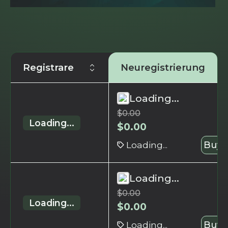
Registrare
Neuregistrierung
Loading...
$
0.00
Loading...
$
0.00
Loading...
Buy 
Loading...
$
0.00
Loading...
$
0.00
Loading...
Buy 