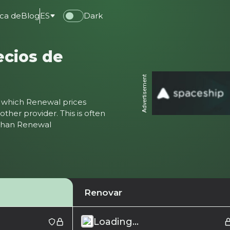
ca de
Blog
ES
Dark
ecios de
Advertisement
ter which Renewal prices
ther provider. This is often
 than Renewal
Renovar
Loading...