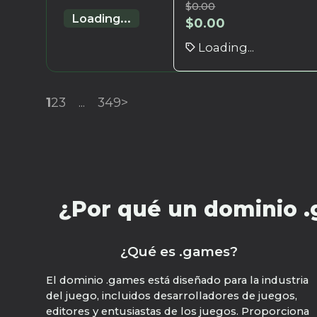
$
0.00
Loading...
$
0.00
Loading...
1
2
3
...
349
>
¿Por qué un dominio .g
¿Qué es .games?
El dominio .games está diseñado para la industria
del juego, incluidos desarrolladores de juegos,
editores y entusiastas de los juegos. Proporciona