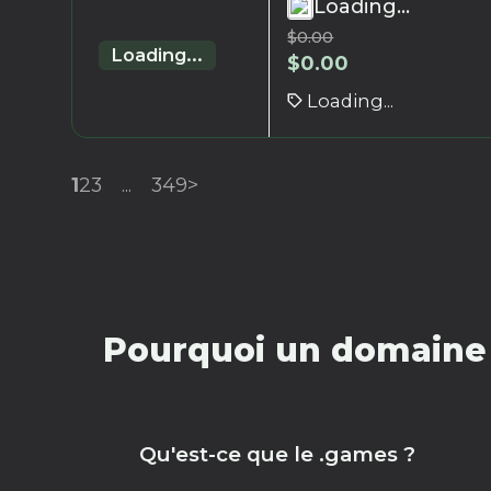
Loading...
$
0.00
Loading...
$
0.00
Loading...
1
2
3
...
349
>
Pourquoi un domaine 
Qu'est-ce que le .games ?