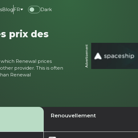
s
Blog
FR
Dark
s prix des
Advertisement
ter which Renewal prices
ther provider. This is often
 than Renewal
Renouvellement