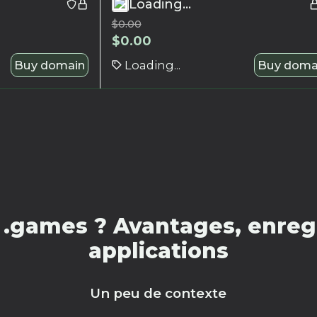
Loading...
$
0.00
$
0.00
Buy domain
Loading...
Buy doma
.games ? Avantages, enregi
applications
Un peu de contexte