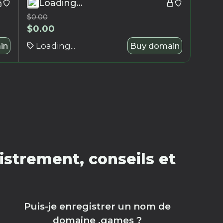
Loading...
$
0.00
$
0.00
in
Loading...
Buy domain
strement, conseils et
Puis-je enregistrer un nom de
domaine .games ?