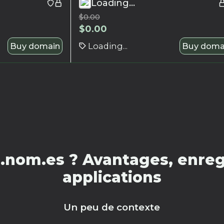
Loading...
$
0.00
$
0.00
Buy domain
Loading...
Buy doma
.nom.es ? Avantages, enregi
applications
Un peu de contexte