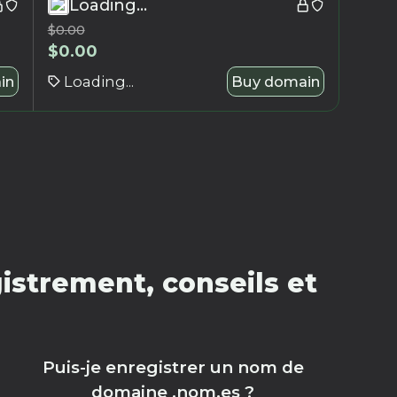
Loading...
$
0.00
$
0.00
in
Loading...
Buy domain
strement, conseils et
Puis-je enregistrer un nom de
domaine .nom.es ?