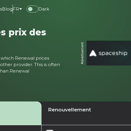
s
Blog
FR
Dark
s prix des
Advertisement
ter which Renewal prices
ther provider. This is often
 than Renewal
Renouvellement