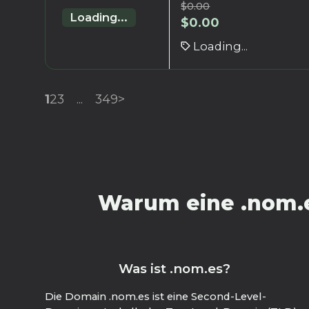
$
0.00
Loading...
$
0.00
Loading...
1
2
3
...
349
>
Warum eine .nom.e
Was ist .nom.es?
Die Domain .nom.es ist eine Second-Level-