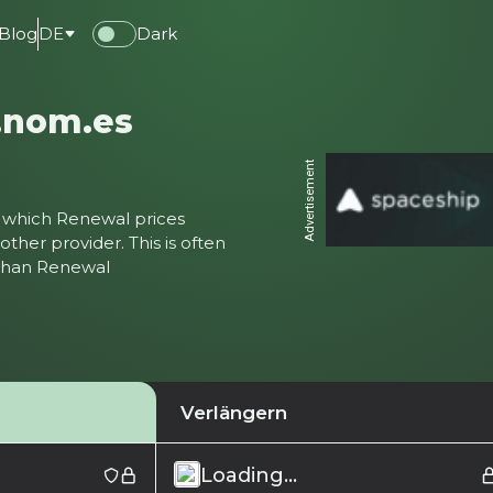
Blog
DE
Dark
.nom.es
Advertisement
ter which Renewal prices
ther provider. This is often
 than Renewal
Verlängern
Loading...