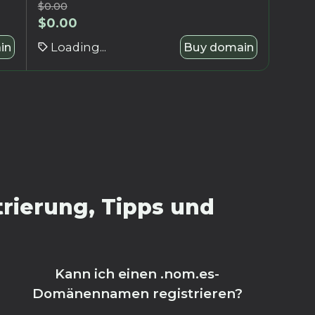
$
0.00
$
0.00
in
Loading...
Buy domain
rierung, Tipps und
Kann ich einen .nom.es-
Domänennamen registrieren?