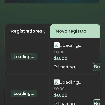
Registradores
Novo registro
Loading...
$
0.00
Loading...
$
0.00
Loading...
Buy 
Loading...
$
0.00
Loading...
$
0.00
Loading...
Buy 