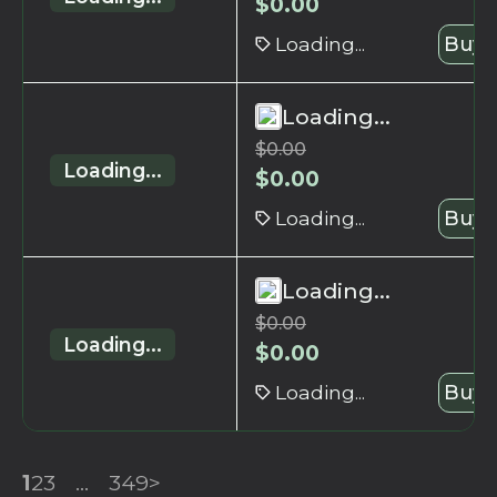
$
0.00
Loading...
Buy 
Loading...
$
0.00
Loading...
$
0.00
Loading...
Buy 
Loading...
$
0.00
Loading...
$
0.00
Loading...
Buy 
1
2
3
...
349
>