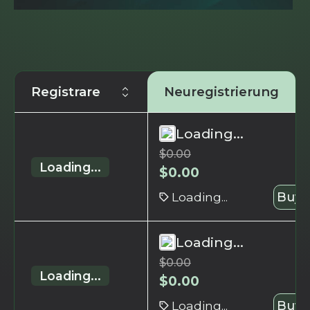
Registrare
Neuregistrierung
Loading...
$
0.00
Loading...
$
0.00
Loading...
Buy 
Loading...
$
0.00
Loading...
$
0.00
Loading...
Buy 