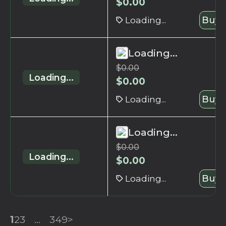
$
0.00
Loading...
Buy 
Loading...
$
0.00
Loading...
$
0.00
Loading...
Buy 
Loading...
$
0.00
Loading...
$
0.00
Loading...
Buy 
1
2
3
...
349
>