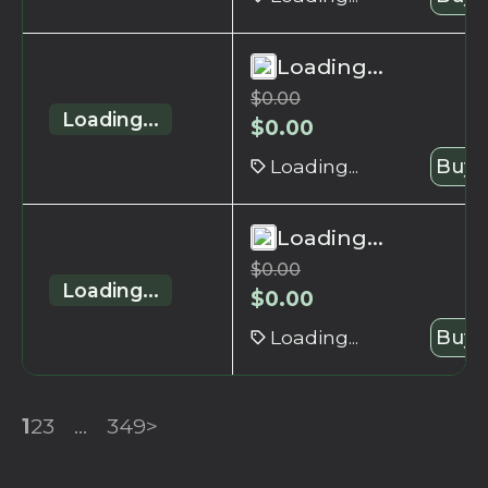
Loading...
$
0.00
Loading...
$
0.00
Loading...
Buy 
Loading...
$
0.00
Loading...
$
0.00
Loading...
Buy 
1
2
3
...
349
>