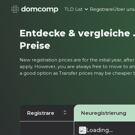
TLD List
Registrare
Über uns
Entdecke & vergleiche
Preise
New registration prices are for the initial year, af
apply. However, you are always free to move to ano
a good option as Transfer prices may be cheaper
Registrare
Neuregistrierung
Loading...