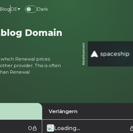
Blog
DE
Dark
 .blog Domain
Advertisement
ter which Renewal prices
ther provider. This is often
 than Renewal
Verlängern
Loading...