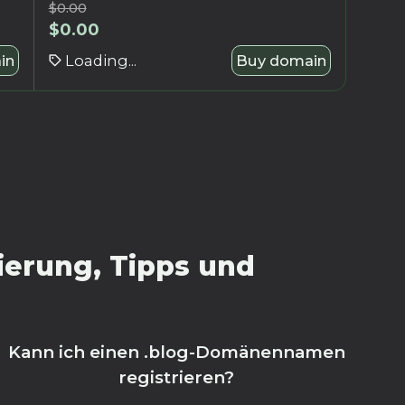
$
0.00
$
0.00
in
Loading...
Buy domain
ierung, Tipps und
Kann ich einen .blog-Domänennamen
registrieren?