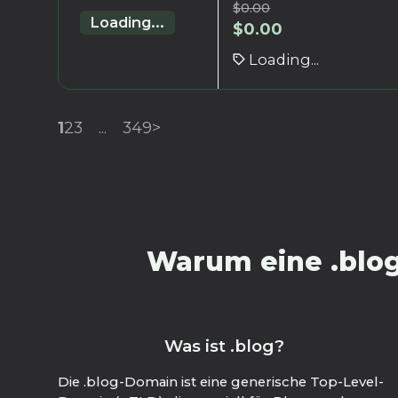
$
0.00
Loading...
$
0.00
Loading...
1
2
3
...
349
>
Warum eine .blog
Was ist .blog?
Die .blog-Domain ist eine generische Top-Level-