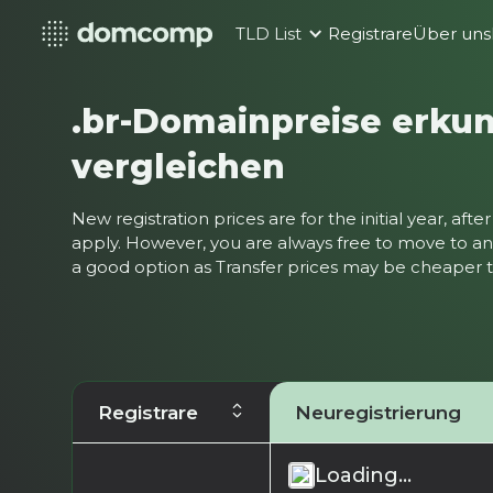
TLD List
Registrare
Über uns
.br-Domainpreise erku
vergleichen
New registration prices are for the initial year, af
apply. However, you are always free to move to ano
a good option as Transfer prices may be cheaper
Registrare
Neuregistrierung
Loading...