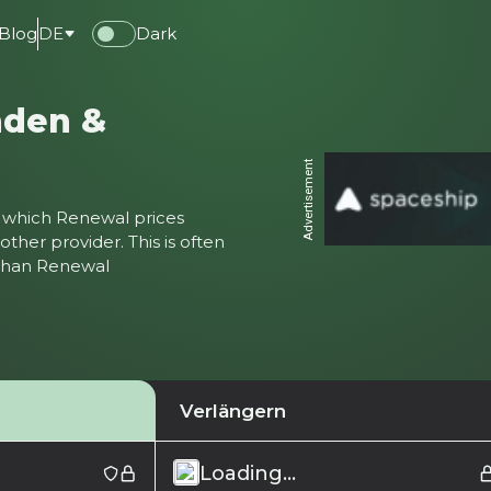
Blog
DE
Dark
nden &
Advertisement
ter which Renewal prices
ther provider. This is often
 than Renewal
Verlängern
Loading...