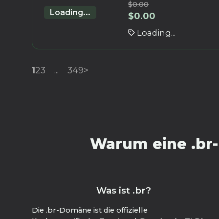
$
0.00
Loading...
$
0.00
Loading...
1
2
3
...
349
>
Warum eine .br-
Was ist .br?
Die .br-Domäne ist die offizielle