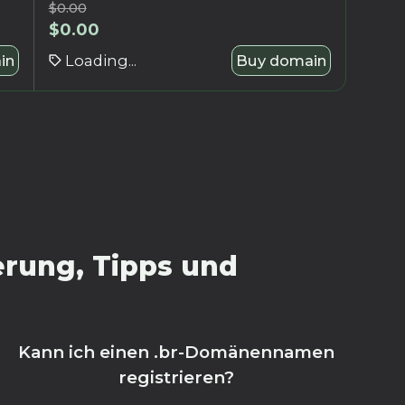
$
0.00
$
0.00
in
Loading...
Buy domain
erung, Tipps und
Kann ich einen .br-Domänennamen
registrieren?