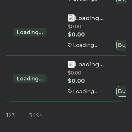
Loading...
$
0.00
Loading...
$
0.00
Loading...
Buy 
Loading...
$
0.00
Loading...
$
0.00
Loading...
Buy 
1
2
3
...
349
>