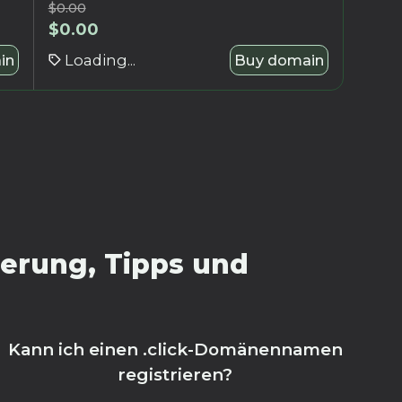
$
0.00
$
0.00
in
Loading...
Buy domain
ierung, Tipps und
Kann ich einen .click-Domänennamen
registrieren?