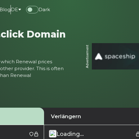
Blog
DE
Dark
.click Domain
Advertisement
ter which Renewal prices
ther provider. This is often
 than Renewal
Verlängern
Loading...