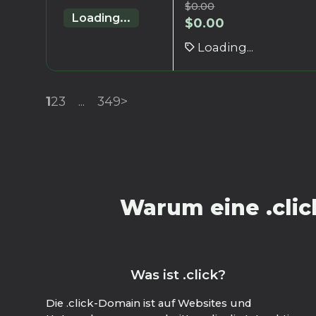
$
0.00
Loading...
$
0.00
Loading...
1
2
3
...
349
>
Warum eine .clic
Was ist .click?
Die .click-Domain ist auf Websites und