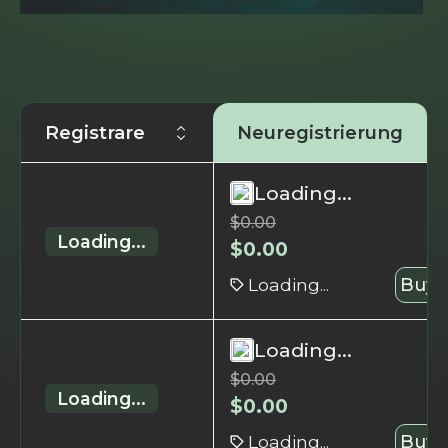
Registrare
Neuregistrierung
Loading...
$
0.00
Loading...
$
0.00
Loading...
Buy 
Loading...
$
0.00
Loading...
$
0.00
Loading...
Buy 