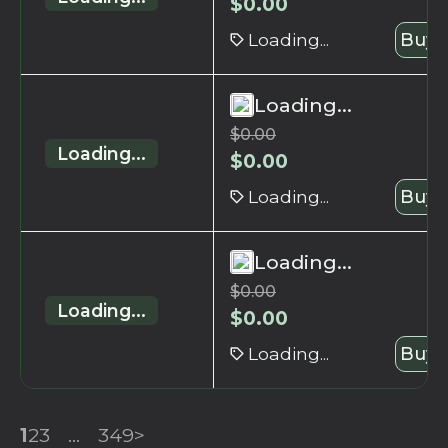
$
0.00
Loading...
Buy 
Loading...
$
0.00
Loading...
$
0.00
Loading...
Buy 
Loading...
$
0.00
Loading...
$
0.00
Loading...
Buy 
1
2
3
...
349
>