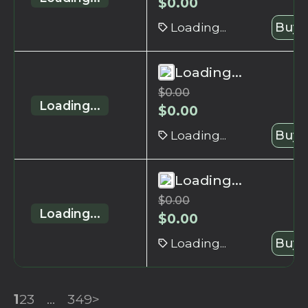
$
0.00
Loading...
Buy 
Loading...
$
0.00
Loading...
$
0.00
Loading...
Buy 
Loading...
$
0.00
Loading...
$
0.00
Loading...
Buy 
1
2
3
...
349
>