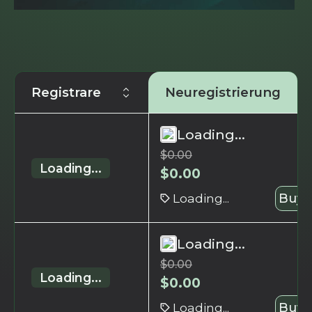
Registrare
Neuregistrierung
Loading...
$
0.00
Loading...
$
0.00
Loading...
Buy 
Loading...
$
0.00
Loading...
$
0.00
Loading...
Buy 