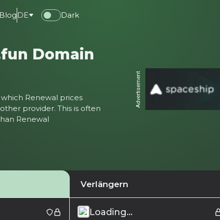
Blog
DE
Dark
 .fun Domain
Advertisement
ter which Renewal prices
ther provider. This is often
 than Renewal
Verlängern
Loading...