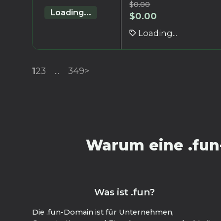
$
0.00
Loading...
$
0.00
Loading...
1
2
3
...
349
>
Warum eine .fun
Was ist .fun?
Die .fun-Domain ist für Unternehmen,