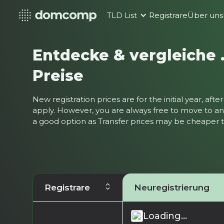
TLD List
Registrare
Über uns
Entdecke & vergleiche
Preise
New registration prices are for the initial year, af
apply. However, you are always free to move to ano
a good option as Transfer prices may be cheaper
Registrare
Neuregistrierung
Loading...