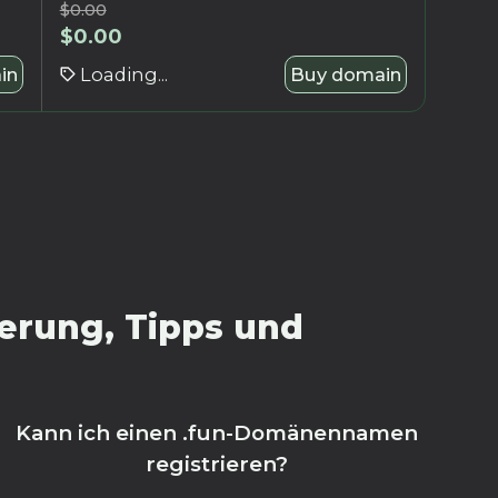
$
0.00
$
0.00
in
Loading...
Buy domain
erung, Tipps und
Kann ich einen .fun-Domänennamen
registrieren?