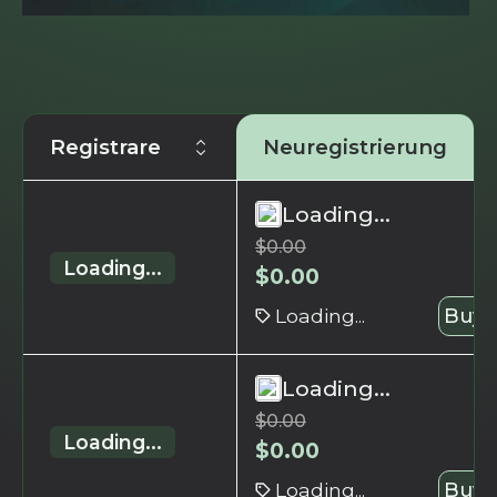
Registrare
Neuregistrierung
Loading...
$
0.00
Loading...
$
0.00
Loading...
Buy 
Loading...
$
0.00
Loading...
$
0.00
Loading...
Buy 