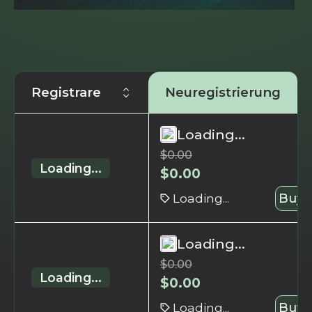
Registrare
Neuregistrierung
Loading...
$
0.00
Loading...
$
0.00
Loading...
Buy 
Loading...
$
0.00
Loading...
$
0.00
Loading...
Buy 