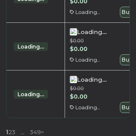
$
0.00
Loading...
Buy 
Loading...
$
0.00
Loading...
$
0.00
Loading...
Buy 
Loading...
$
0.00
Loading...
$
0.00
Loading...
Buy 
1
2
3
...
349
>