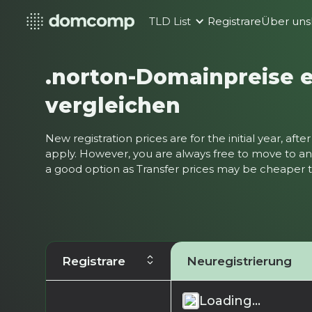
TLD List
Registrare
Über uns
.norton-Domainpreise 
vergleichen
New registration prices are for the initial year, af
apply. However, you are always free to move to ano
a good option as Transfer prices may be cheaper
Registrare
Neuregistrierung
Loading...