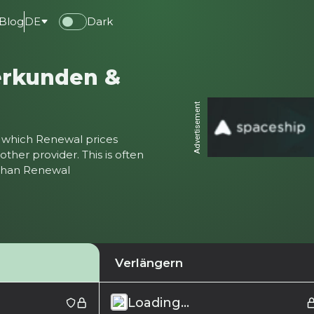
Blog
DE
Dark
erkunden &
Advertisement
ter which Renewal prices
ther provider. This is often
 than Renewal
Verlängern
Loading...