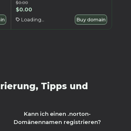
$
0.00
$
0.00
in
Loading...
Buy domain
rierung, Tipps und
Kann ich einen .norton-
Domänennamen registrieren?