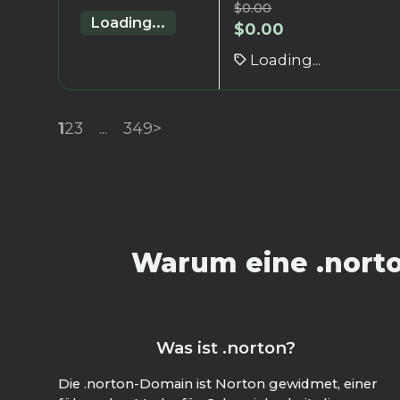
$
0.00
Loading...
$
0.00
Loading...
1
2
3
...
349
>
Warum eine .norto
Was ist .norton?
Die .norton-Domain ist Norton gewidmet, einer