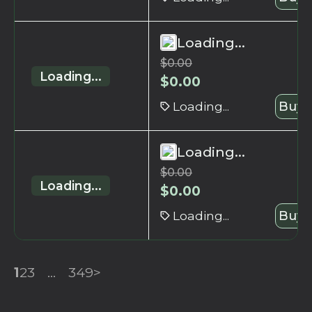
Loading...
$
0.00
Loading...
$
0.00
Loading...
Buy 
Loading...
$
0.00
Loading...
$
0.00
Loading...
Buy 
1
2
3
...
349
>